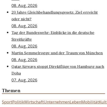
08. Aug. 2026
20 Jahre Gleichbehandlungsgesetz: Ziel erreicht
oder nicht?
08. Aug. 2026
Tag der Bundeswehr: Einblicke in die deutsche
Streitkräfte
08. Aug. 2026
Martin Semmelrogge und der Traum von München
08. Aug. 2026
Qatar Airways stoppt Direktflüge von Hamburg nach
Doha
07. Aug. 2026
Themen
Sport
Politik
Wirtschaft
Unternehmen
Leben
Mobilität
Kult