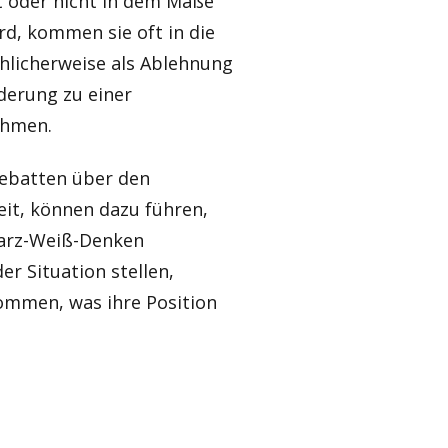
t oder nicht in dem Maße
rd, kommen sie oft in die
chlicherweise als Ablehnung
rderung zu einer
ahmen.
Debatten über den
eit, können dazu führen,
warz-Weiß-Denken
er Situation stellen,
ommen, was ihre Position