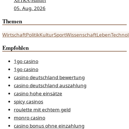
XETRA-Handel
05. Aug. 2026
Themen
Wirtschaft
Politik
Kultur
Sport
Wissenschaft
Leben
Technol
Empfohlen
1go casino
1go casino
casino deutschland bewertung
casino deutschland auszahlung
casino hohe einsätze
spicy casinos
roulette mit echtem geld
monro casino
casino bonus ohne einzahlung