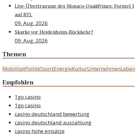
Live-Übertragung des Monaco-Qualifyings: Formel 1
auf RTL
09. Aug. 2026
Skarke vor Heidenheim-Rückkehr?
09. Aug. 2026
Themen
Mobilität
Politik
Sport
Energie
Kultur
Unternehmen
Leben
Empfohlen
1go casino
1go casino
casino deutschland bewertung
casino deutschland auszahlung
casino hohe einsätze